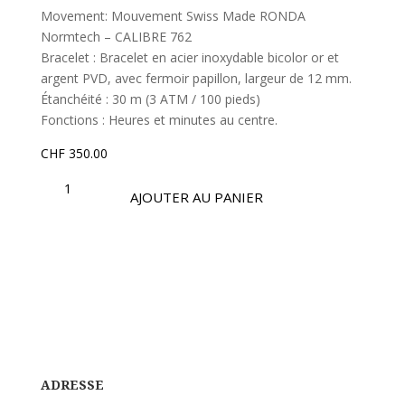
Movement: Mouvement Swiss Made RONDA
Normtech – CALIBRE 762
Bracelet : Bracelet en acier inoxydable bicolor or et
argent PVD, avec fermoir papillon, largeur de 12 mm.
Étanchéité : 30 m (3 ATM / 100 pieds)
Fonctions : Heures et minutes au centre.
CHF
350.00
QUANTITÉ
DE
AJOUTER AU PANIER
OSL489
|
COLLECTION
OPTIMA
ADRESSE