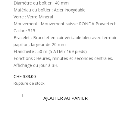
Diamètre du boîtier : 40 mm
Matériau du boîtier : Acier inoxydable
Verre : Verre Minéral
Mouvement : Mouvement suisse RONDA Powertech
Calibre 515.
Bracelet : Bracelet en cuir véritable bleu avec fermoir
papillon, largeur de 20 mm
Étanchéité : 50 m (5 ATM / 169 pieds)
Fonctions : Heures, minutes et secondes centrales.
Affichage du jour à 3H.
CHF
333.00
Rupture de stock
QUANTITÉ
DE
AJOUTER AU PANIER
OSM488
|
COLLECTION
OPTIMA