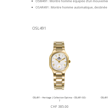
OSM491 : Montre homme équipée d’un mouvement q
OSAR491 : Montre homme automatique, destinée au
OSL491
OSL491 – Heritage | Collection Optima – OSL491-GG-
OSL491
7
CHF
385.00