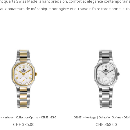
uartz Swiss Made, alliant précision, confort et élégance contemporaine
x amateurs de mécanique horlogère et du savoir-faire traditionnel suis
 – Heritage | Collection Optima – OSL491-SG-7
OSL491 – Heritage | Collection Optima – OSL4
CHF
385.00
CHF
368.00