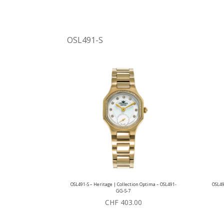
OSL491-S
OSL491-S – Heritage | Collection Optima – OSL491-
OSL49
GG-S-7
CHF
403.00