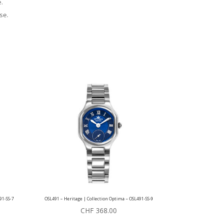
.
se.
91-SS-7
OSL491 – Heritage | Collection Optima – OSL491-SS-9
CHF
368.00