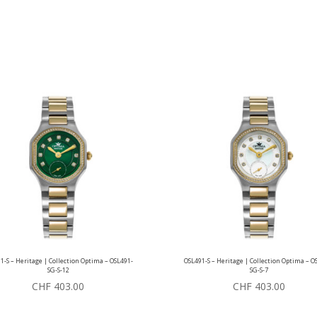
1-S – Heritage | Collection Optima – OSL491-
OSL491-S – Heritage | Collection Optima – O
SG-S-12
SG-S-7
CHF
403.00
CHF
403.00