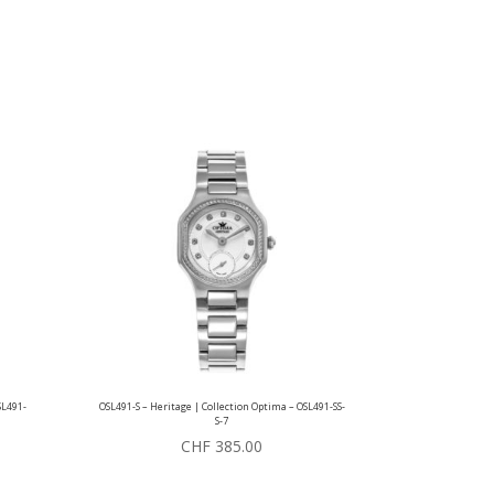
SL491-
OSL491-S – Heritage | Collection Optima – OSL491-SS-
S-7
CHF
385.00