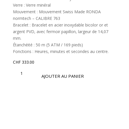
Verre : Verre minéral
Mouvement : Mouvement Swiss Made RONDA
normtech – CALIBRE 763
Bracelet : Bracelet en acier inoxydable bicolor or et
argent PVD, avec fermoir papillon, largeur de 14,07
mm.
Étanchéité : 50 m (5 ATM / 169 pieds)
Fonctions : Heures, minutes et secondes au centre.
CHF
333.00
QUANTITÉ
DE
AJOUTER AU PANIER
OSL477
|
COLLECTION
OPTIMA