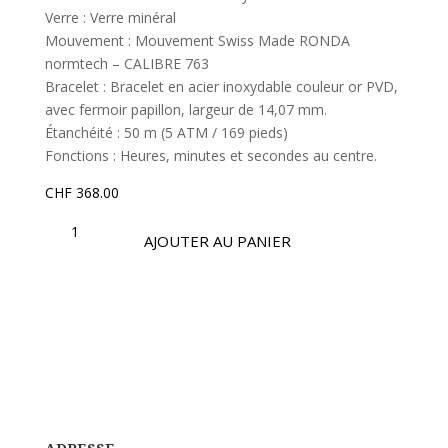
Verre : Verre minéral
Mouvement : Mouvement Swiss Made RONDA
normtech – CALIBRE 763
Bracelet : Bracelet en acier inoxydable couleur or PVD,
avec fermoir papillon, largeur de 14,07 mm.
Étanchéité : 50 m (5 ATM / 169 pieds)
Fonctions : Heures, minutes et secondes au centre.
CHF
368.00
QUANTITÉ
DE
AJOUTER AU PANIER
OSL477-
S
|
COLLECTION
OPTIMA