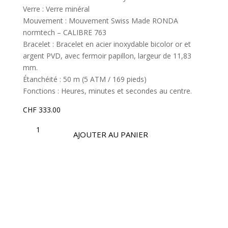
Verre : Verre minéral
Mouvement : Mouvement Swiss Made RONDA
normtech – CALIBRE 763
Bracelet : Bracelet en acier inoxydable bicolor or et
argent PVD, avec fermoir papillon, largeur de 11,83
mm.
Étanchéité : 50 m (5 ATM / 169 pieds)
Fonctions : Heures, minutes et secondes au centre.
CHF
333.00
QUANTITÉ
DE
AJOUTER AU PANIER
OSL478
|
COLLECTION
OPTIMA