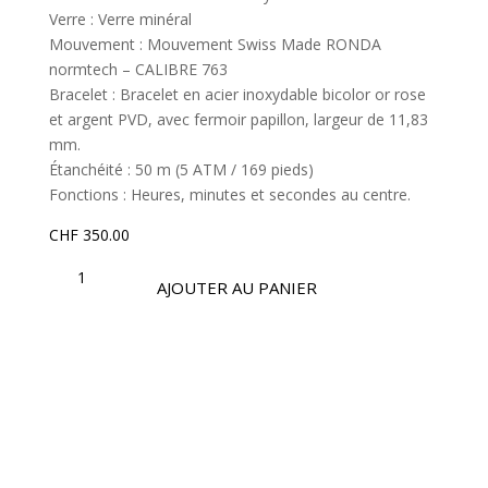
Verre : Verre minéral
Mouvement : Mouvement Swiss Made RONDA
normtech – CALIBRE 763
Bracelet : Bracelet en acier inoxydable bicolor or rose
et argent PVD, avec fermoir papillon, largeur de 11,83
mm.
Étanchéité : 50 m (5 ATM / 169 pieds)
Fonctions : Heures, minutes et secondes au centre.
CHF
350.00
QUANTITÉ
DE
AJOUTER AU PANIER
OSL478-
S
|
COLLECTION
OPTIMA