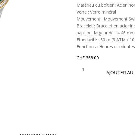
Matériau du boîtier : Acier in
Verre : Verre minéral
Mouvement : Mouvement Swi
Bracelet : Bracelet en acier i
papillon, largeur de 14,46 mm
Étanchéité : 30 m (3 ATM / 10
Fonctions : Heures et minutes
CHF
368.00
QUANTITÉ
DE
AJOUTER AU 
OSL486-
S
|
COLLECTION
OPTIMA