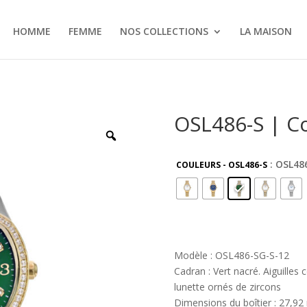
HOMME
FEMME
NOS COLLECTIONS
LA MAISON
OSL486-S | C
: OSL48
COULEURS - OSL486-S
Modèle : OSL486-SG-S-12
Cadran : Vert nacré. Aiguilles 
lunette ornés de zircons
Dimensions du boîtier : 27,9