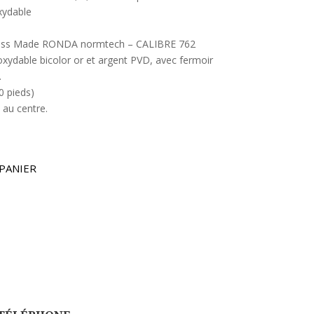
oxydable
ss Made RONDA normtech – CALIBRE 762
noxydable bicolor or et argent PVD, avec fermoir
.
0 pieds)
 au centre.
PANIER