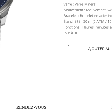
Verre : Verre Minéral
Mouvement : Mouvement Swi
Bracelet : Bracelet en acier i
Étanchéité : 50 m (5 ATM / 169
Fonctions : Heures, minutes a
jour à 3H.
QUANTITÉ
DE
AJOUTER AU 
OSM472
|
COLLECTION
OPTIMA
RENDEZ-VOUS