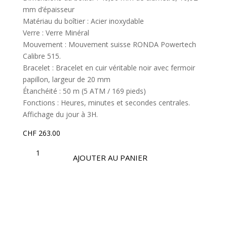
mm d’épaisseur
Matériau du boîtier : Acier inoxydable
Verre : Verre Minéral
Mouvement : Mouvement suisse RONDA Powertech
Calibre 515.
Bracelet : Bracelet en cuir véritable noir avec fermoir
papillon, largeur de 20 mm
Étanchéité : 50 m (5 ATM / 169 pieds)
Fonctions : Heures, minutes et secondes centrales.
Affichage du jour à 3H.
CHF
263.00
QUANTITÉ
DE
AJOUTER AU PANIER
OSM485
|
COLLECTION
OPTIMA